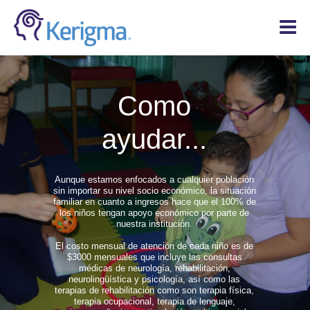
INICIO
NOSOTROS
Como
SERVICIOS
ayudar...
INSTALACIONES
CONTACTO
DONAR
Aunque estamos enfocados a cualquier población
sin importar su nivel socio económico, la situación
familiar en cuanto a ingresos hace que el 100% de
los niños tengan apoyo económico por parte de
nuestra institución.
El costo mensual de atención de cada niño es de
$3000 mensuales que incluye las consultas
médicas de neurología, rehabilitación,
neurolingüística y psicología, así como las
terapias de rehabilitación como son terapia física,
terapia ocupacional, terapia de lenguaje,