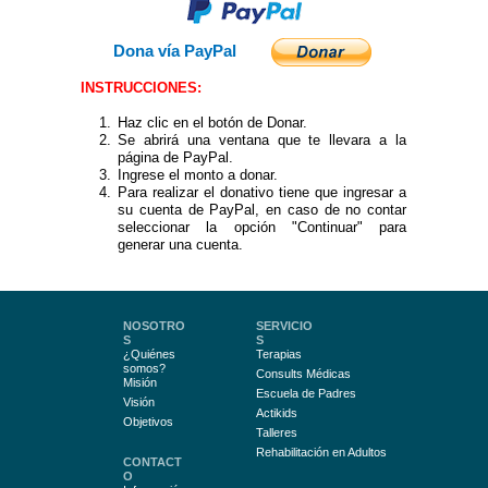
Dona vía PayPal
INSTRUCCIONES:
Haz clic en el botón de Donar.
Se abrirá una ventana que te llevara a la
página de PayPal.
Ingrese el monto a donar.
Para realizar el donativo tiene que ingresar a
su cuenta de PayPal, en caso de no contar
seleccionar la opción "Continuar" para
generar una cuenta.
NOSOTRO
SERVICIO
S
S
¿Quiénes
Terapias
somos?
Consults Médicas
Misión
Escuela de Padres
Visión
Actikids
Objetivos
Talleres
Rehabilitación en Adultos
CONTACT
O