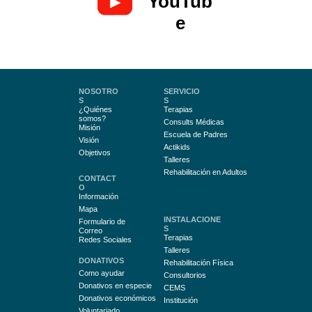
YouTub
e
NOSOTRO
SERVICIO
S
S
¿Quiénes
Terapias
somos?
Consults Médicas
Misión
Escuela de Padres
Visión
Actikids
Objetivos
Talleres
Rehabilitación en Adultos
CONTACT
O
Información
Mapa
INSTALACIONE
Formulario de
S
Correo
Terapias
Redes Sociales
Talleres
DONATIVOS
Rehabilitación Física
Como ayudar
Consultorios
Donativos en especie
CEMS
Donativos económicos
Institución
Voluntariado